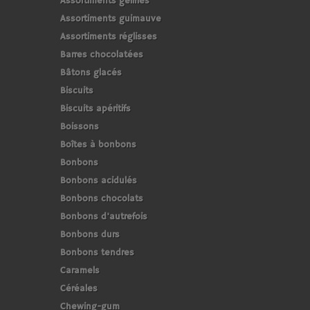
Assortiments gélifiés
Assortiments guimauve
Assortiments réglisses
Barres chocolatées
Bâtons glacés
Biscuits
Biscuits apéritifs
Boissons
Boîtes à bonbons
Bonbons
Bonbons acidulés
Bonbons chocolats
Bonbons d'autrefois
Bonbons durs
Bonbons tendres
Caramels
Céréales
Chewing-gum