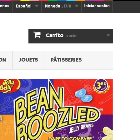
tenos
Iniciar sesión
Español
Moneda :
EUR
Carrito
vacío
ON
JOUETS
PÂTISSERIES