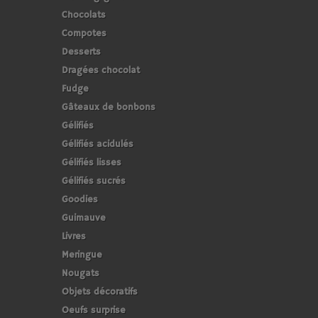
Chocolats
Compotes
Desserts
Dragées chocolat
Fudge
Gâteaux de bonbons
Gélifiés
Gélifiés acidulés
Gélifiés lisses
Gélifiés sucrés
Goodies
Guimauve
Livres
Meringue
Nougats
Objets décoratifs
Oeufs surprise