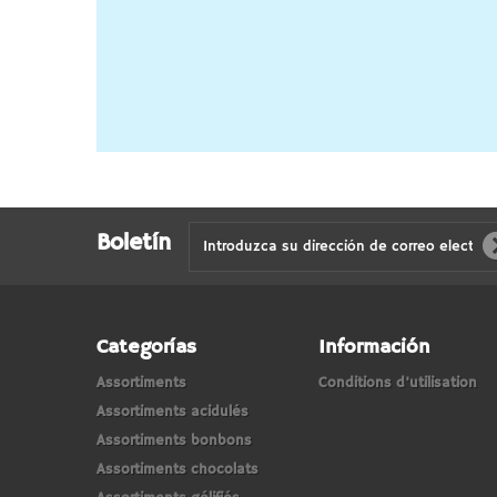
Boletín
Categorías
Información
Assortiments
Conditions d'utilisation
Assortiments acidulés
Assortiments bonbons
Assortiments chocolats