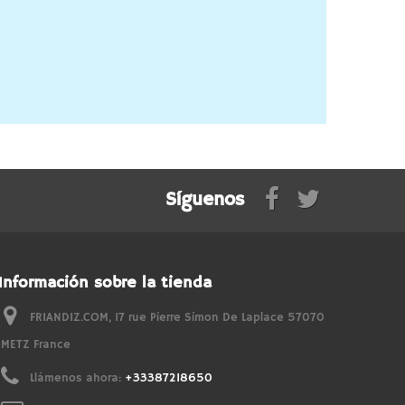
Síguenos
Información sobre la tienda
FRIANDIZ.COM, 17 rue Pierre Simon De Laplace 57070
METZ France
Llámenos ahora:
+33387218650