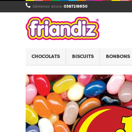
Llámenos ahora:
0387218650
CHOCOLATS
BISCUITS
BONBONS