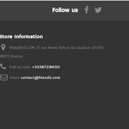
Follow us
Store Information
FRIANDIZ.COM, 17 rue Pierre Simon De Laplace 57070
METZ France
Call us now:
+33387218650
Email:
contact@friandiz.com