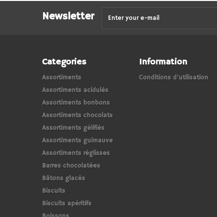
Newsletter
Categories
Information
Assortiments
Conditions d'utilisation
Assortiments acidulés
Assortiments bonbons
Assortiments chocolats
Assortiments gélifiés
Assortiments guimauve
Assortiments réglisses
Barres chocolatées
Bâtons glacés
Biscuits
Biscuits apéritifs
Boissons