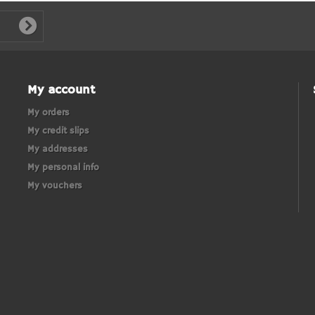
My account
My orders
My credit slips
My addresses
My personal info
My vouchers