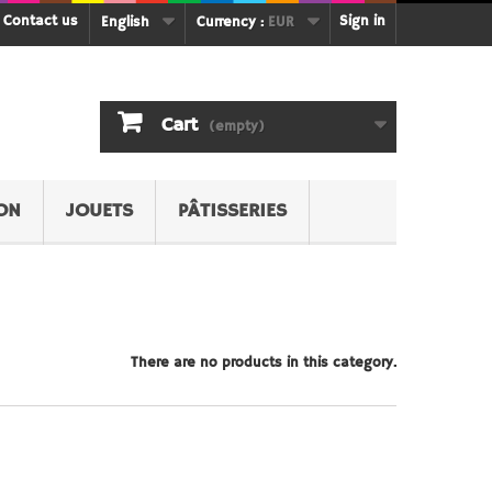
Contact us
Sign in
English
Currency :
EUR
Cart
(empty)
ON
JOUETS
PÂTISSERIES
There are no products in this category.