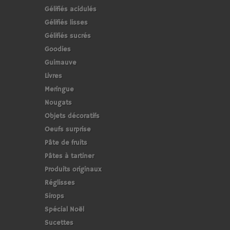
Gélifiés acidulés
Gélifiés lisses
Gélifiés sucrés
Goodies
Guimauve
Livres
Meringue
Nougats
Objets décoratifs
Oeufs surprise
Pâte de fruits
Pâtes à tartiner
Produits originaux
Réglisses
Sirops
Spécial Noël
Sucettes