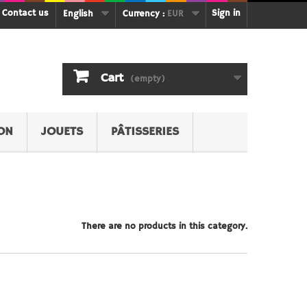
Contact us
Sign in
English
Currency :
EUR
Cart
(empty)
ON
JOUETS
PÂTISSERIES
There are no products in this category.