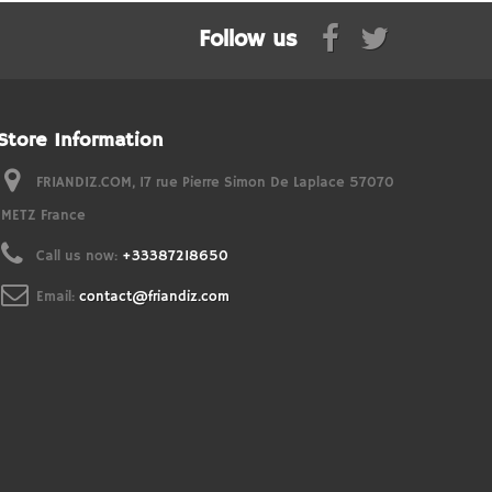
Follow us
Store Information
FRIANDIZ.COM, 17 rue Pierre Simon De Laplace 57070
METZ France
Call us now:
+33387218650
Email:
contact@friandiz.com