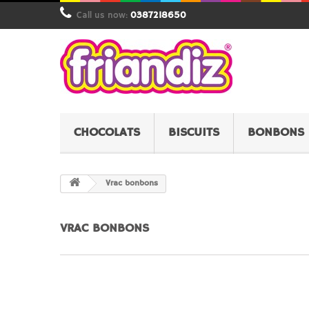
Call us now:
0387218650
CHOCOLATS
BISCUITS
BONBONS
Vrac bonbons
VRAC BONBONS