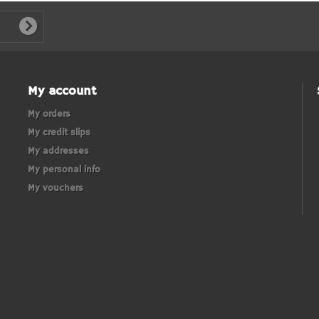
My account
My orders
My credit slips
My addresses
My personal info
My vouchers