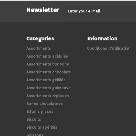
Newsletter
Categories
Information
Assortiments
Conditions d'utilisation
Assortiments acidulés
Assortiments bonbons
Assortiments chocolats
Assortiments gélifiés
Assortiments guimauve
Assortiments réglisses
Barres chocolatées
Bâtons glacés
Biscuits
Biscuits apéritifs
Boissons