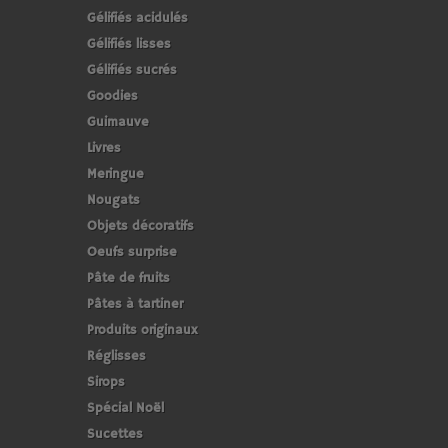
Gélifiés acidulés
Gélifiés lisses
Gélifiés sucrés
Goodies
Guimauve
Livres
Meringue
Nougats
Objets décoratifs
Oeufs surprise
Pâte de fruits
Pâtes à tartiner
Produits originaux
Réglisses
Sirops
Spécial Noël
Sucettes