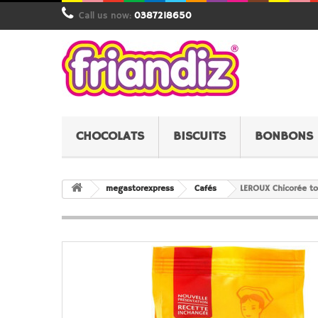
Call us now:
0387218650
CHOCOLATS
BISCUITS
BONBONS
megastorexpress
Cafés
LEROUX Chicorée to