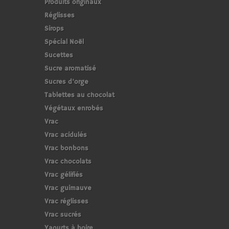
Produits originaux
Réglisses
Sirops
Spécial Noël
Sucettes
Sucre aromatisé
Sucres d'orge
Tablettes au chocolat
Végétaux enrobés
Vrac
Vrac acidulés
Vrac bonbons
Vrac chocolats
Vrac gélifiés
Vrac guimauve
Vrac réglisses
Vrac sucrés
Yaourts à boire