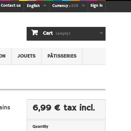
Contact us
Sign in
English
Currency :
EUR
Cart
(empty)
ON
JOUETS
PÂTISSERIES
6,99 €
tax incl.
ains
Quantity