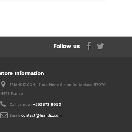
Follow us
Store Information
FRIANDIZ.COM, 17 rue Pierre Simon De Laplace 57070
METZ France
Call us now:
+33387218650
Email:
contact@friandiz.com