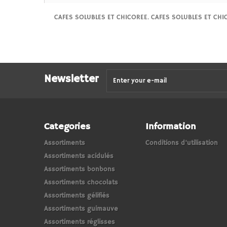
CAFES SOLUBLES ET CHICOREE. CAFES SOLUBLES ET CHIC
Newsletter
Categories
Information
Assortiments
Conditions d'utilisation
Assortiments acidulés
Assortiments bonbons
Assortiments chocolats
Assortiments gélifiés
Assortiments guimauve
Assortiments réglisses