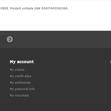
OREE. Produit unitaire EAN 3067140036266.
My account
My orders
My credit slips
My addresses
My personal info
My vouchers