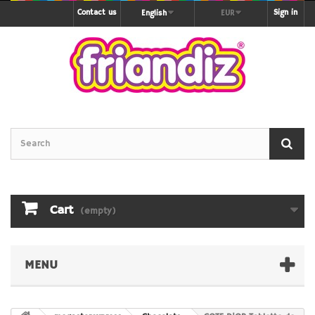
Contact us
Sign in
English
EUR
Cart
(empty)
MENU