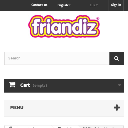
Contact us
Sign in
English
EUR
Cart
(empty)
MENU