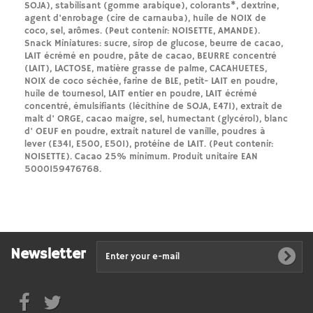
SOJA), stabilisant (gomme arabique), colorants*, dextrine,
agent d'enrobage (cire de carnauba), huile de NOIX de
coco, sel, arômes. (Peut contenir: NOISETTE, AMANDE).
Snack Miniatures: sucre, sirop de glucose, beurre de cacao,
LAIT écrémé en poudre, pâte de cacao, BEURRE concentré
(LAIT), LACTOSE, matière grasse de palme, CACAHUETES,
NOIX de coco séchée, farine de BLE, petit- LAIT en poudre,
huile de tournesol, LAIT entier en poudre, LAIT écrémé
concentré, émulsifiants (lécithine de SOJA, E471), extrait de
malt d' ORGE, cacao maigre, sel, humectant (glycérol), blanc
d' OEUF en poudre, extrait naturel de vanille, poudres à
lever (E341, E500, E501), protéine de LAIT. (Peut contenir:
NOISETTE). Cacao 25% minimum. Produit unitaire EAN
5000159476768.
Newsletter