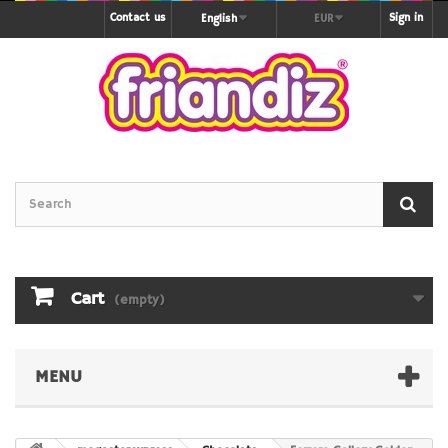
Contact us
Sign in
English
EUR
Cart
(empty)
MENU